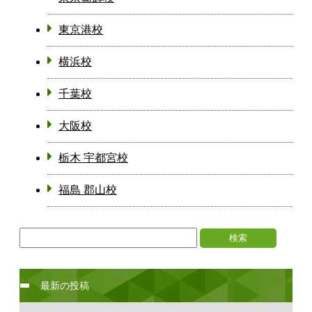
東京港校
横浜校
千葉校
大阪校
栃木 宇都宮校
福島 郡山校
最新の投稿