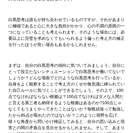
白黒思考は誰もが持ち合わせているものですが、それがあまり
に極端であると心に大きな負担がかかり、心の不調の原因の一
つになっていることも考えられます。そのような場合には、必
要以上に完璧を求めなくてもいられるよう偏った考え方の修正
を行ったほうが良い場合もあるかもしれません。
まずは、自分の白黒思考の傾向に気づいてみましょう。自分に
とって役立たないシチュエーションで白黒思考が働いてないで
しょうか？どんな場面でどのような白黒思考を行っているか、
自身をよく観察することで考え方のくせや無意識に縛られてい
た自己ルールに気づくことができるでしょう。その上で、100
点でなければならない根拠は？100点でなければダメな人間だ
と言える第三者も納得するような根拠はあるのか?100点じゃ
なくてもうまくやってきたことはないか？毎晩頑張って勉強し
たから85点が取れたのではないか？このように視野を広げ、
様々な角度から問いかけ検証してみると、自分の思い込みと現
実との間の矛盾点を見出せるかもしれません。そして、あまり