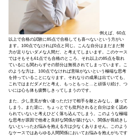
例えば、60点
以上で合格の試験に85点で合格しても喜べないという方がい
ます。100点でなければ0点と同じ。こんな自分はまだまだ努
力が足りないダメな人間だ、と考えてしまいます。このケース
ではそもそも61点でも合格のところ、それ以上の85点を取れ
ているにも関わらずその部分は無視されてしまっています。こ
のような方は、100点でなければ意味がないという極端な思考
を持っていることになります。それなりの成果は出ていても、
これではまだダメだと考え、もっともっと…と頑張り続け、つ
いには心も体も疲弊しきってしまうのです。
また、少し意見が食い違っただけで相手を敵とみなし、嫌って
しまう。また逆に、ちょっとでも批判されると自分は全く認め
られていないと考えひどく落ち込んでしまう。このような極端
な思考が原因で他者と良好な関係が築けない、関係が長続きし
ないといったお悩みを抱える方は少なくありません。このよう
なケースではあらゆる人間関係においてお悩みを抱えがちです