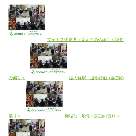
マイナス化思考（肯定面の否認）＜認知
の偏り＞
拡大解釈・過小評価＜認知の
偏り＞
極端な一般化＜認知の偏り＞