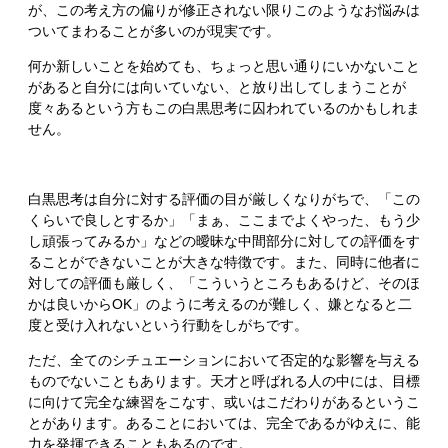
が、この考え方の偏りが修正されない限りこのようなお悩みは
ついてまわることが多いのが現実です。
何か新しいことを始めても、ちょっと思い通りにいかないこと
があると自分には向いていない、と放り出してしまうことが
度々あるという方もこの白黒思考に囚われているのかもしれま
せん。
白黒思考は自分に対する評価の目が厳しくなりがちで、「この
くらいで良しとするか」「まぁ、ここまでよくやった、もう少
し頑張ってみるか」などの曖昧な中間部分に対しての評価をす
ることができないことが大きな特徴です。また、同時に他者に
対しての評価も厳しく、「こういうところもあるけど、そのほ
かは良いからOK」のように考えるのが難しく、嫌となると二
度と受け入れないという行動をしがちです。
ただ、全てのシチュエーションにおいて否定的な影響を与える
ものでないこともあります。天才と呼ばれる人の中には、目標
に向けて完全な練習をこなす、或いはこだわりがあるというこ
とがあります。あることにおいては、完全であるがゆえに、能
力を発揮できることもあるのです。