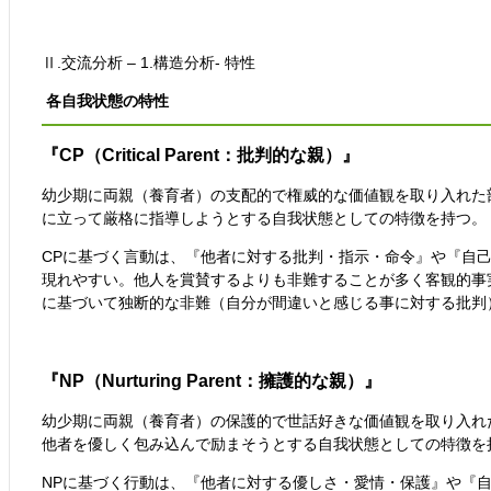
Ⅱ.交流分析 – 1.構造分析- 特性
各自我状態の特性
『CP（Critical Parent：批判的な親）』
幼少期に両親（養育者）の支配的で権威的な価値観を取り入れた
に立って厳格に指導しようとする自我状態としての特徴を持つ。
CPに基づく言動は、『他者に対する批判・指示・命令』や『自
現れやすい。他人を賞賛するよりも非難することが多く客観的事
に基づいて独断的な非難（自分が間違いと感じる事に対する批判
『NP（Nurturing Parent：擁護的な親）』
幼少期に両親（養育者）の保護的で世話好きな価値観を取り入れ
他者を優しく包み込んで励まそうとする自我状態としての特徴を
NPに基づく行動は、『他者に対する優しさ・愛情・保護』や『