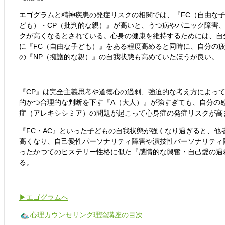
エゴグラムと精神疾患の発症リスクの相関では、『FC（自由な子
ども）・CP（批判的な親）』が高いと、うつ病やパニック障害
クが高くなるとされている。心身の健康を維持するためには、自
に『FC（自由な子ども）』をある程度高めると同時に、自分の
の『NP（擁護的な親）』の自我状態も高めていたほうが良い。
『CP』は完全主義思考や道徳心の過剰、強迫的な考え方によっ
的かつ合理的な判断を下す『A（大人）』が強すぎても、自分の
症（アレキシシミア）の問題が起こって心身症の発症リスクが高
『FC・AC』といった子どもの自我状態が強くなり過ぎると、他
高くなり、自己愛性パーソナリティ障害や演技性パーソナリティ
ったかつてのヒステリー性格に似た『感情的な興奮・自己愛の過
る。
▶エゴグラムへ
心理カウンセリング理論講座の目次