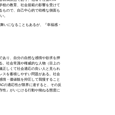
学校の教育、社会規範の影響を受けて
るもので、自己中心的で幼稚な側面も
すい。
る舞いになることもあるが、『幸福感・
であり、自分の自然な感情や欲求を押
る。社会常識や権威的な人物（目上の
儀正しくて社会適応の良い人と見られ
レスを蓄積しやすい問題がある。社会
感情・価値観を抑圧して我慢すること
ACの適応性が限界に達すると、その反
存性』がいじける行動や拗ねる態度に