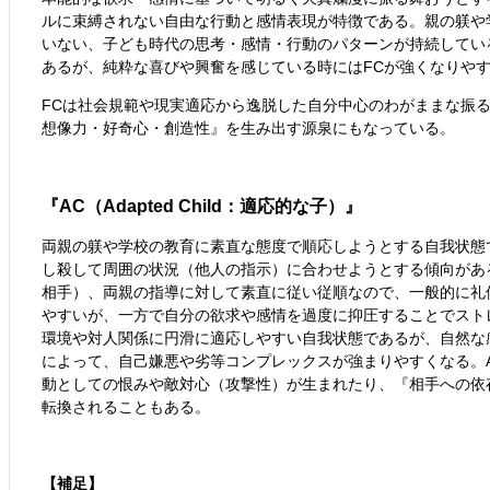
ルに束縛されない自由な行動と感情表現が特徴である。親の躾や
いない、子ども時代の思考・感情・行動のパターンが持続してい
あるが、純粋な喜びや興奮を感じている時にはFCが強くなりや
FCは社会規範や現実適応から逸脱した自分中心のわがままな振
想像力・好奇心・創造性』を生み出す源泉にもなっている。
『AC（Adapted Child：適応的な子）』
両親の躾や学校の教育に素直な態度で順応しようとする自我状態
し殺して周囲の状況（他人の指示）に合わせようとする傾向があ
相手）、両親の指導に対して素直に従い従順なので、一般的に礼
やすいが、一方で自分の欲求や感情を過度に抑圧することでスト
環境や対人関係に円滑に適応しやすい自我状態であるが、自然な
によって、自己嫌悪や劣等コンプレックスが強まりやすくなる。
動としての恨みや敵対心（攻撃性）が生まれたり、『相手への依
転換されることもある。
【補足】