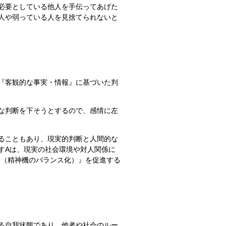
必要としている他人を手伝ってあげた
人や弱っている人を見捨てられないと
『客観的な事実・情報』に基づいた判
な判断を下そうとするので、感情に左
ることもあり、現実的判断と人間的な
すAは、現実の社会環境や対人関係に
合（精神機のバランス化）』を促進する
る自我状態であり、他者や社会のルー