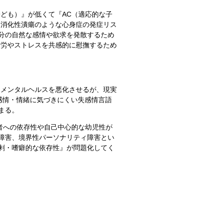
ども）』が低くて『AC（適応的な子
、消化性潰瘍のような心身症の発症リス
分の自然な感情や欲求を発散するため
疲労やストレスを共感的に慰撫するため
てメンタルヘルスを悪化させるが、現実
感情・情緒に気づきにくい失感情言語
まる。
者への依存性や自己中心的な幼児性が
障害、境界性パーソナリティ障害とい
剰・嗜癖的な依存性』が問題化してく